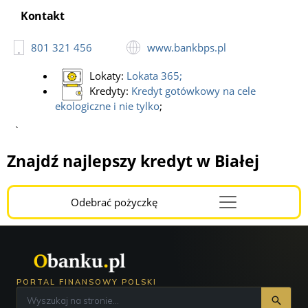
Kontakt
801 321 456
www.bankbps.pl
Lokaty:
Lokata 365
;
Kredyty:
Kredyt gotówkowy na cele
ekologiczne i nie tylko
;
`
Znajdź najlepszy kredyt w Białej
Odebrać pożyczkę
Menu
Burger
PORTAL FINANSOWY POLSKI