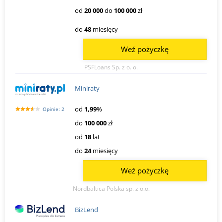
od
20 000
do
100 000
zł
do
48
miesięcy
Weź pożyczkę
PSFLoans Sp. z o. o.
Miniraty
od
1,99
%
Opinie: 2
do
100 000
zł
od
18
lat
do
24
miesięcy
Weź pożyczkę
Nordbaltica Polska sp. z o.o.
BizLend