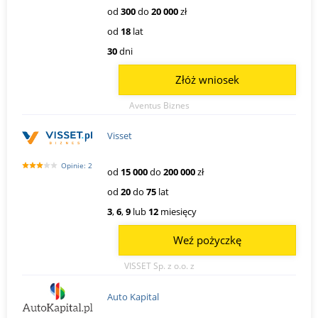
od
300
do
20 000
zł
od
18
lat
30
dni
Złóż wniosek
Aventus Biznes
Visset
Opinie: 2
od
15 000
do
200 000
zł
od
20
do
75
lat
3
,
6
,
9
lub
12
miesięcy
Weź pożyczkę
VISSET Sp. z o.o. z
Auto Kapital