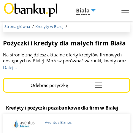
Biała
Menu
Burger
Strona główna
Kredyty w Białej
Pożyczki i kredyty dla małych firm Biała
Na stronie znajdziesz aktualne oferty kredytów firmowych
dostępnych w Białej. Możesz porównać warunki, kwoty oraz
okresy spłaty oferowane przez różne banki. Kwota do 1 000
Dalej...
000 zł, okres kredytowania od 2 do 36 miesięcy. To idealne
miejsce dla przedsiębiorców szukających korzystnego
finansowania. Wybierz optymalną dla Ciebie ofertę, kliknij link
Odebrać pożyczkę
Menu
i wypełnij wniosek online. Otrzymaj szybką a korzystną
Burger
decyzję!
Kredyty i pożyczki pozabankowe dla firm w Białej
Aventus Biznes