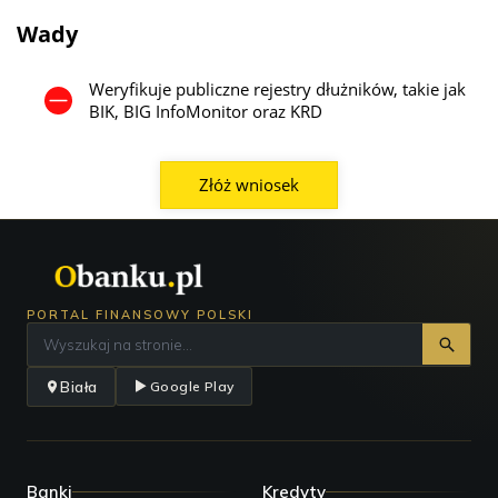
Wady
Weryfikuje publiczne rejestry dłużników, takie jak
BIK, BIG InfoMonitor oraz KRD
Złóż wniosek
PORTAL FINANSOWY POLSKI
Biała
Google Play
Banki
Kredyty