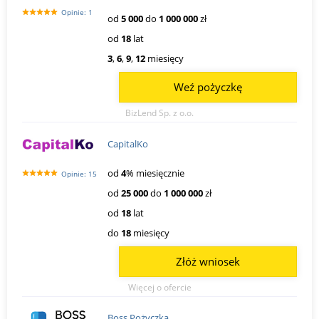
Opinie: 1
od
5 000
do
1 000 000
zł
od
18
lat
3
,
6
,
9
,
12
miesięcy
Weź pożyczkę
BizLend Sp. z o.o.
CapitalKo
od
4
% miesięcznie
Opinie: 15
od
25 000
do
1 000 000
zł
od
18
lat
do
18
miesięcy
Złóż wniosek
Więcej o ofercie
Boss Pożyczka