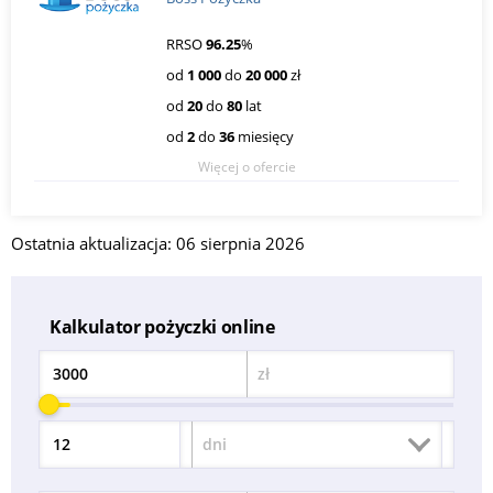
RRSO
96.25
%
od
1 000
do
20 000
zł
od
20
do
80
lat
od
2
do
36
miesięcy
Więcej o ofercie
Ostatnia aktualizacja: 06 sierpnia 2026
Kalkulator pożyczki online
zł
Kwota
dni
Okres